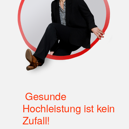
e
n
 Gesunde 
Hochleistung ist kein 
Zufall!